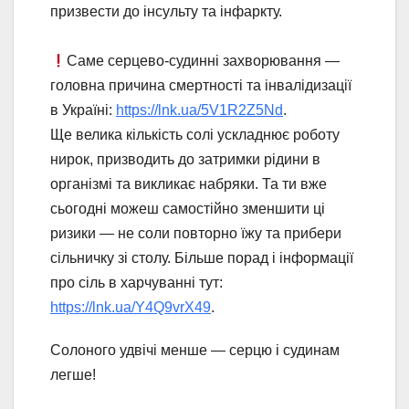
призвести до інсульту та інфаркту.
Саме серцево-судинні захворювання —
головна причина смертності та інвалідизації
в Україні:
https://lnk.ua/5V1R2Z5Nd
.
Ще велика кількість солі ускладнює роботу
нирок, призводить до затримки рідини в
організмі та викликає набряки. Та ти вже
сьогодні можеш самостійно зменшити ці
ризики — не соли повторно їжу та прибери
сільничку зі столу. Більше порад і інформації
про сіль в харчуванні тут:
https://lnk.ua/Y4Q9vrX49
.
Солоного удвічі менше — серцю і судинам
легше!