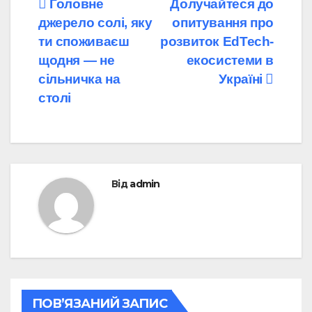
Навігація
Головне
Долучайтеся до
джерело солі, яку
опитування про
записів
ти споживаєш
розвиток EdTech-
щодня — не
екосистеми в
сільничка на
Україні
столі
Від
admin
ПОВ’ЯЗАНИЙ ЗАПИС