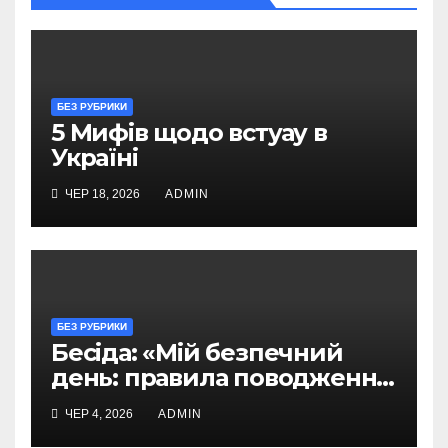
БЕЗ РУБРИКИ
5 Мифів щодо встуау в
Україні
ЧЕР 18, 2026
ADMIN
БЕЗ РУБРИКИ
Бесіда: «Мій безпечний
день: правила поводження
з невідомими
ЧЕР 4, 2026
ADMIN
предметами»