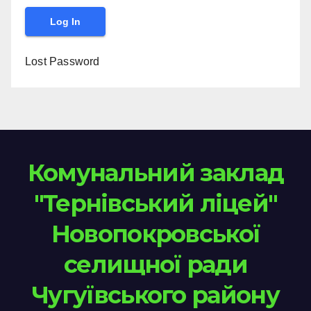
Lost Password
Комунальний заклад
"Тернівський ліцей"
Новопокровської
селищної ради
Чугуївського району