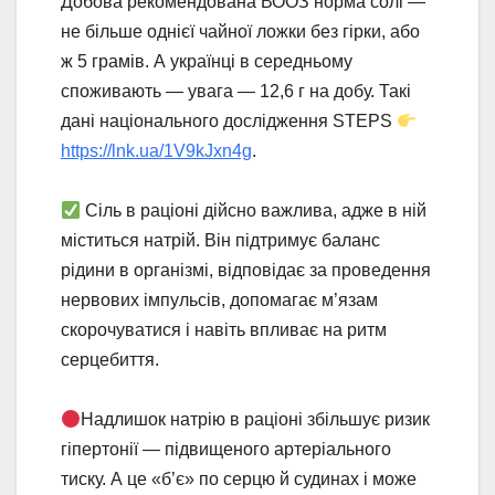
Добова рекомендована ВООЗ норма солі —
не більше однієї чайної ложки без гірки, або
ж 5 грамів. А українці в середньому
споживають — увага — 12,6 г на добу. Такі
дані національного дослідження STEPS
https://lnk.ua/1V9kJxn4g
.
Сіль в раціоні дійсно важлива, адже в ній
міститься натрій. Він підтримує баланс
рідини в організмі, відповідає за проведення
нервових імпульсів, допомагає м’язам
скорочуватися і навіть впливає на ритм
серцебиття.
Надлишок натрію в раціоні збільшує ризик
гіпертонії — підвищеного артеріального
тиску. А це «б’є» по серцю й судинах і може