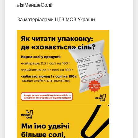
#ЇжМеншеСолі!
За матеріалами ЦГЗ МОЗ України