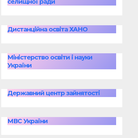
селищної ради
Дистанційна освіта ХАНО
Міністерство освіти і науки
України
Державний центр зайнятості
МВС України