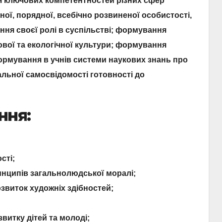
я ключових компетентностей різних сфер
ної, порядної, всебічно розвиненої особистості,
ння своєї ролі в суспільстві; формування
ової та екологічної культури; формування
формування в учнів системи наукових знань про
альної самосвідомості готовності до
ння:
сті;
инципів загальнолюдської моралі;
озвиток художніх здібностей;
витку дітей та молоді;