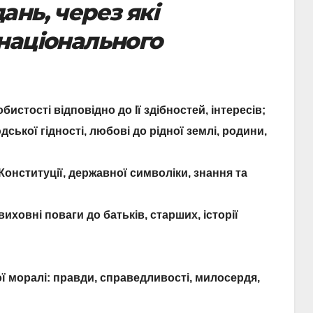
ань, через які
національного
истості відповідно до Ії здібностей, інтересів;
ської гідності, любові до рідної землі, родини,
онституції, державної символіки, знання та
иховні поваги до батьків, старших, історії
 моралі: правди, справедливості, милосердя,