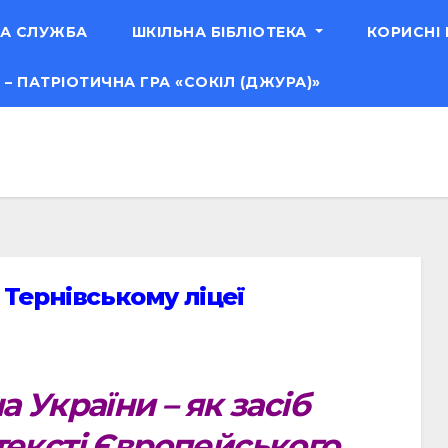
А СЛУЖБА
ШКІЛЬНА БІБЛІОТЕКА
КОРИСНІ
 – ПАТРІОТИЧНА ГРА «СОКІЛ (ДЖУРА)»
 Тернівському ліцеї
України – як засіб
нтексті Європейського