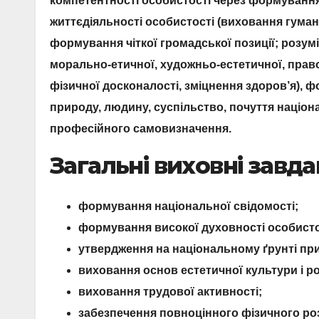
компетентності особистості через формуванн
життєдіяльності особистості (виховання гуман
формування чіткої громадської позиції; розумі
морально-етичної, художньо-естетичної, прав
фізичної досконалості, зміцнення здоров’я), 
природу, людину, суспільство, почуття націон
професійного самовизначення.
Загальні виховні завда
формування національної свідомості;
формування високої духовності особисто
утвердження на національному ґрунті пр
виховання основ естетичної культури і р
виховання трудової активності;
забезпечення повноцінного фізичного роз