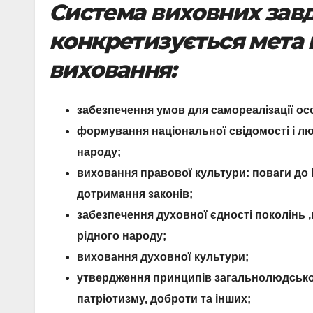
Система виховних завд
конкретизується мета 
виховання:
забезпечення умов для самореалізації особ
формування національної свідомості і люд
народу;
виховання правової культури: поваги до К
дотримання законів;
забезпечення духовної єдності поколінь ,в
рідного народу;
виховання духовної культури;
утвердження принципів загальнолюдської
патріотизму, доброти та інших;