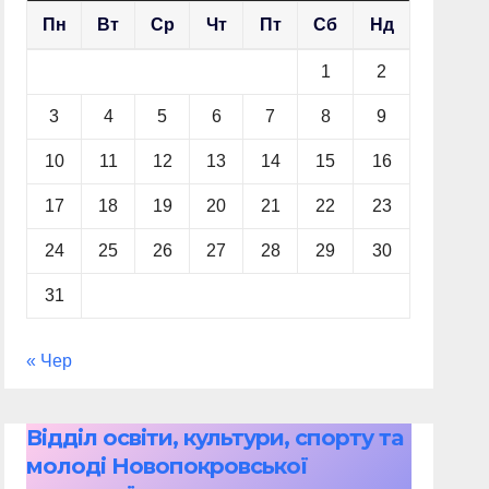
Пн
Вт
Ср
Чт
Пт
Сб
Нд
1
2
3
4
5
6
7
8
9
10
11
12
13
14
15
16
17
18
19
20
21
22
23
24
25
26
27
28
29
30
31
« Чер
Відділ освіти, культури, спорту та
молоді Новопокровської