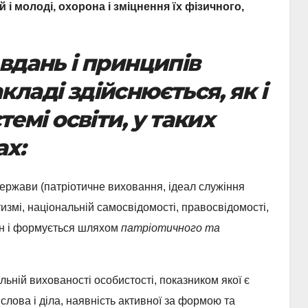
 і молоді, охорона і зміцнення їх фізичного,
вдань і принципів
ладі здійснюється, як і
темі освіти, у таких
ах:
 держави (патріотичне виховання, ідеал служіння
измі, національній самосвідомості, правосвідомості,
син і формується шляхом
патріотичного та
льній вихованості особистості, показником якої є
 слова і діла, наявність активної за формою та