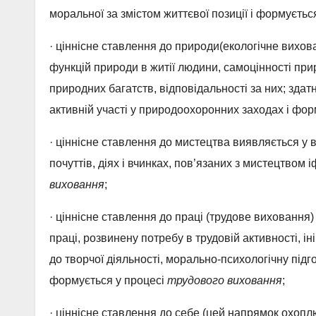
моральної за змістом життєвої позиції і формуєтьс
· ціннісне ставлення до природи(екологічне вихов
функцій природи в житії людини, самоцінності при
природних багатств, відповідальності за них; здат
активній участі у природоохоронних заходах і фо
· ціннісне ставлення до мистецтва виявляється у в
почуттів, діях і вчинках, пов’язаних з мистецтвом
виховання
;
· ціннісне ставлення до праці (трудове виховання
праці, розвинену потребу в трудовій активності, ін
до творчої діяльності, морально-психологічну підг
формується у процесі
трудового виховання
;
· ціннісне ставлення до себе (цей напрямок охопл