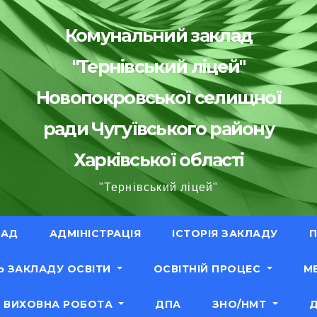
Комунальний заклад
"Тернівський ліцей"
Новопокровської селищної
ради Чугуївського району
Харківської області
"Тернівський ліцей"
ЛАД
АДМІНІСТРАЦІЯ
ІСТОРІЯ ЗАКЛАДУ
П
Ь ЗАКЛАДУ ОСВІТИ
ОСВІТНІЙ ПРОЦЕС
М
ВИХОВНА РОБОТА
ДПА
ЗНО/НМТ
Д