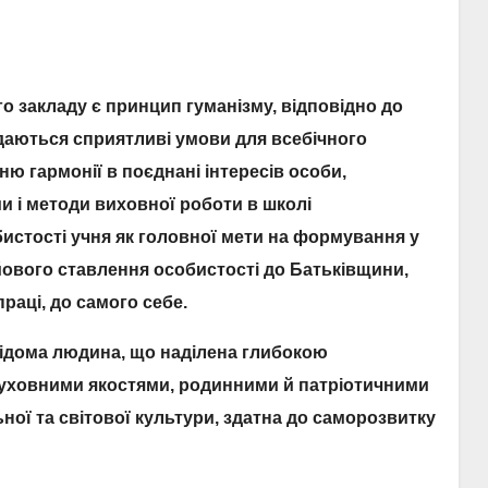
 закладу є принцип гуманізму, відповідно до
адаються сприятливі умови для всебічного
ю гармонії в поєднані інтересів особи,
ми і методи виховної роботи в школі
стості учня як головної мети на формування у
ійового ставлення особистості до Батьківщини,
раці, до самого себе.
відома людина, що наділена глибокою
уховними якостями, родинними й патріотичними
ної та світової культури, здатна до саморозвитку