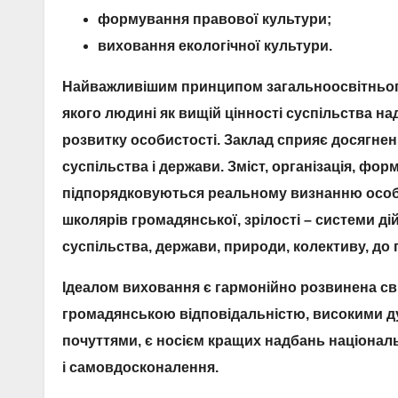
формування правової культури;
виховання екологічної культури.
Найважливішим принципом загальноосвітнього
якого людині як вищій цінності суспільства н
розвитку особистості.
Заклад сприяє досягненн
суспільства і держави.
Зміст, організація, фор
підпорядковуються реальному визнанню особи
школярів громадянської, зрілості – системи д
суспільства, держави, природи, колективу, до п
Ідеалом виховання є гармонійно розвинена с
громадянською відповідальністю, високими д
почуттями, є носієм кращих надбань національ
і самовдосконалення.