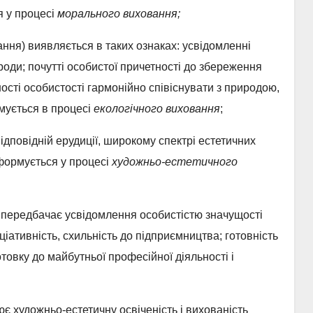
я у процесі
морального виховання;
ання) виявляється в таких ознаках: усвідомленні
роди; почутті особистої причетності до збереження
ності особистості гармонійно співіснувати з природою,
рмується в процесі
екологічного виховання
;
ідповідній ерудиції, широкому спектрі естетичних
 іформується у процесі
художньо-естетичного
) передбачає усвідомлення особистістю значущості
іціативність, схильність до підприємництва; готовність
отовку до майбутньої професійної діяльності і
ює художньо-естетичну освіченість і вихованість